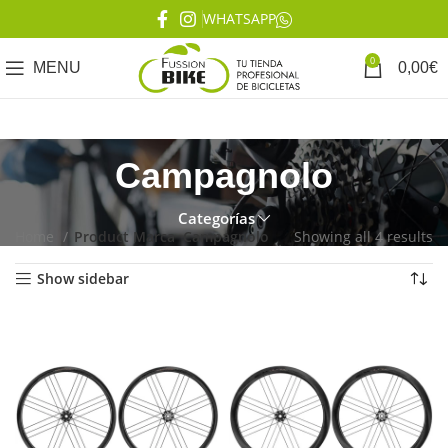
WHATSAPP
0
MENU
0,00
€
Campagnolo
Categorías
Home
Product Marca
Campagnolo
Showing all 4 results
Show sidebar