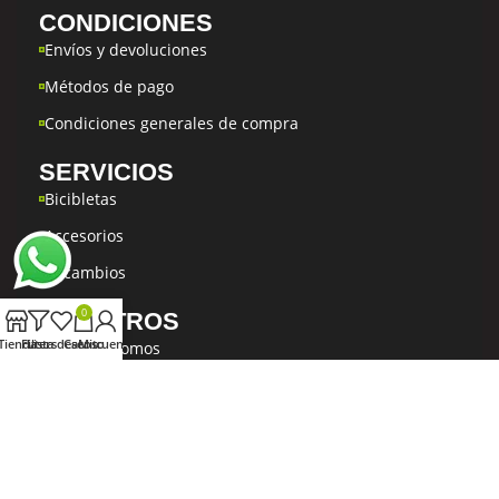
CONDICIONES
Envíos y devoluciones
Métodos de pago
Condiciones generales de compra
SERVICIOS
Bicibletas
Accesorios
Recambios
0
NOSOTROS
Tienda
Filters
Lista deseos
Carrito
Mi cuenta
Quiénes Somos
Taller
Contacto