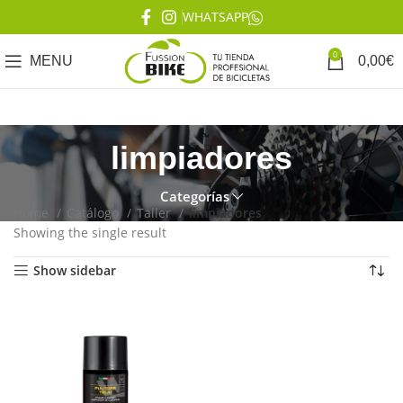
WHATSAPP
0
MENU
0,00
€
limpiadores
Categorías
Home
Catálogo
Taller
limpiadores
Showing the single result
Show sidebar