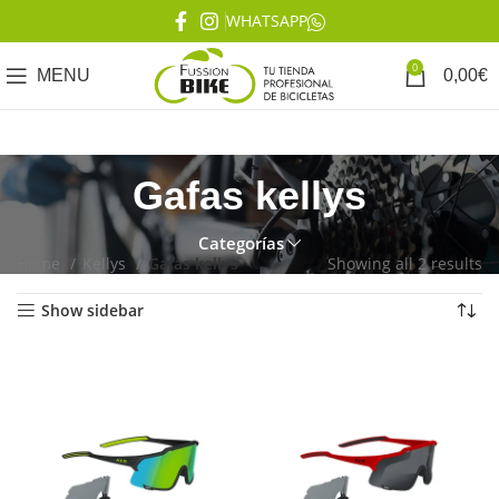
WHATSAPP
0
MENU
0,00
€
Gafas kellys
Categorías
Home
Kellys
Gafas kellys
Showing all 2 results
Show sidebar