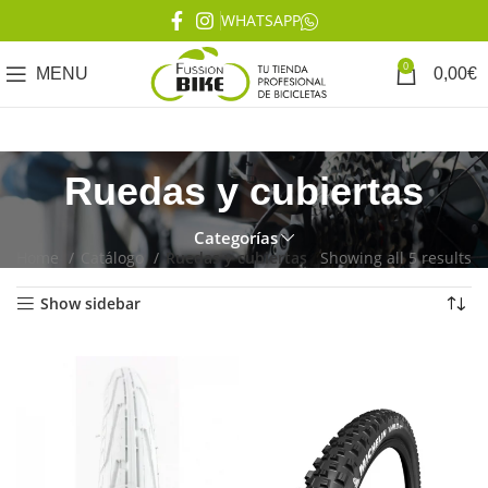
WHATSAPP
0
MENU
0,00
€
Ruedas y cubiertas
Categorías
Home
Catálogo
Ruedas y cubiertas
Showing all 5 results
Show sidebar