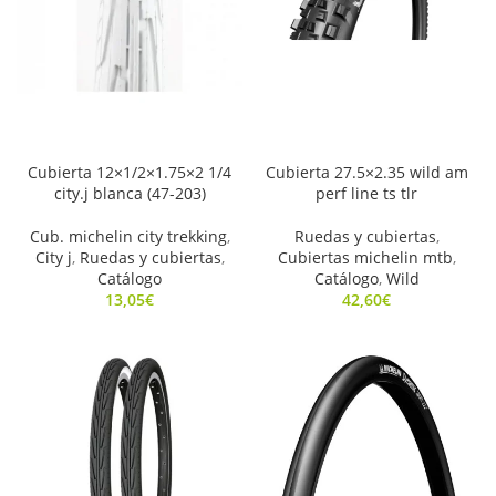
Cubierta 12×1/2×1.75×2 1/4
Cubierta 27.5×2.35 wild am
city.j blanca (47-203)
perf line ts tlr
Cub. michelin city trekking
,
Ruedas y cubiertas
,
City j
,
Ruedas y cubiertas
,
Cubiertas michelin mtb
,
Catálogo
Catálogo
,
Wild
13,05
€
42,60
€