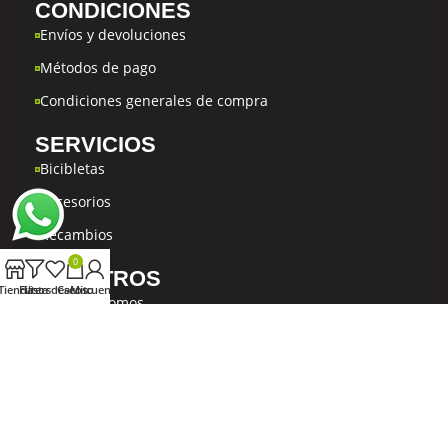
CONDICIONES
Envíos y devoluciones
Métodos de pago
Condiciones generales de compra
SERVICIOS
Bicibletas
Accesorios
Recambios
0
NOSOTROS
Tienda
Filters
Lista deseos
Carrito
Mi cuenta
Quiénes Somos
Taller
Contacto