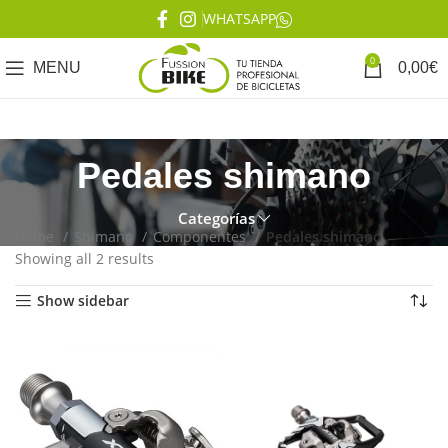
WHATSAPP
0
MENU
0,00
€
Pedales shimano
Categorías
Home
Shimano
Componentes
Pedales shimano
Showing all 2 results
Show sidebar