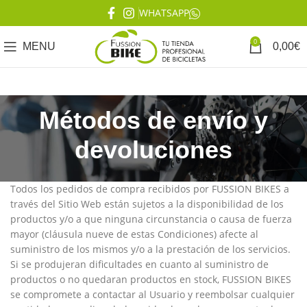
WHATSAPP
0
MENU
0,00
€
Métodos de envío y
devoluciones
Todos los pedidos de compra recibidos por
FUSSION BIKES
a
través del Sitio Web están sujetos a la disponibilidad de los
productos y/o a que ninguna circunstancia o causa de fuerza
mayor (cláusula nueve de estas Condiciones) afecte al
suministro de los mismos y/o a la prestación de los servicios.
Si se produjeran dificultades en cuanto al suministro de
productos o no quedaran productos en stock,
FUSSION BIKES
se compromete a contactar al Usuario y reembolsar cualquier