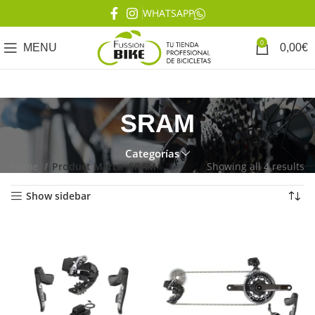
WHATSAPP
0
MENU
0,00
€
SRAM
Categorías
Home
Product Marca
SRAM
Showing all 4 results
Show sidebar