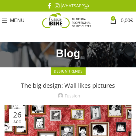
WHATSAPP
0
MENU
0,00
€
Blog
DESIGN TRENDS
The big design: Wall likes pictures
Fussion
26
AGO