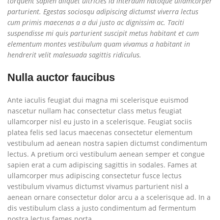
torquent sapien aliquet ultricies id interdum natoque ullamcorper
parturient. Egestas sociosqu adipiscing dictumst viverra lectus
cum primis maecenas a a dui justo ac dignissim ac. Taciti
suspendisse mi quis parturient suscipit metus habitant et cum
elementum montes vestibulum quam vivamus a habitant in
hendrerit velit malesuada sagittis ridiculus.
Nulla auctor faucibus
Ante iaculis feugiat dui magna mi scelerisque euismod
nascetur nullam hac consectetur class metus feugiat
ullamcorper nisl eu justo in a scelerisque. Feugiat sociis
platea felis sed lacus maecenas consectetur elementum
vestibulum ad aenean nostra sapien dictumst condimentum
lectus. A pretium orci vestibulum aenean semper et congue
sapien erat a cum adipiscing sagittis in sodales. Fames at
ullamcorper mus adipiscing consectetur fusce lectus
vestibulum vivamus dictumst vivamus parturient nisl a
aenean ornare consectetur dolor arcu a a scelerisque ad. In a
dis vestibulum class a justo condimentum ad fermentum
nostra lectus fames porta.