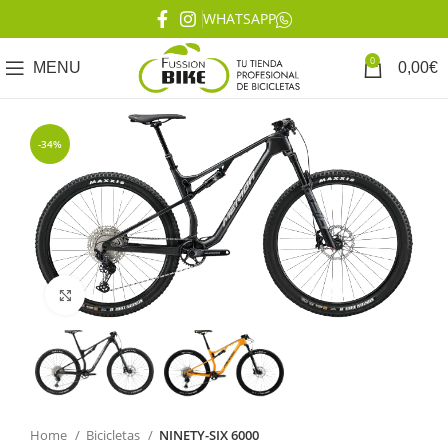
WHATSAPP
0
MENU
0,00
€
-34%
Click to enlarge
Home
Bicicletas
NINETY-SIX 6000