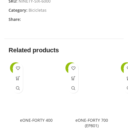
SKU:
NINETY-SIX-6000
Category:
Bicicletas
Share:
Related products
-28%
-34%
-3
eONE-FORTY 400
eONE-FORTY 700
(EP801)