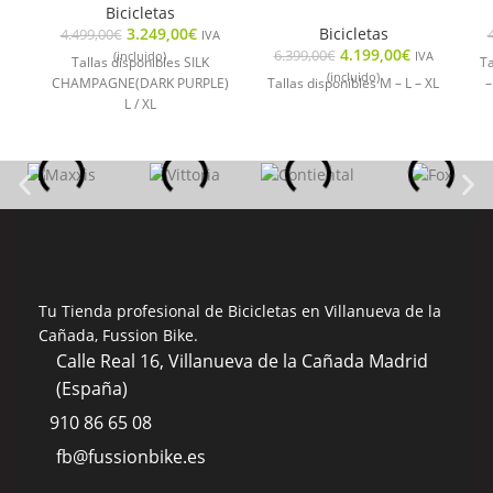
Bicicletas
3.249,00
€
Bicicletas
4.499,00
€
IVA
4.199,00
€
6.399,00
€
(incluido)
IVA
Tallas disponibles SILK
Ta
(incluido)
CHAMPAGNE(DARK PURPLE)
Tallas disponibles M – L – XL
–
L / XL
Tu Tienda profesional de Bicicletas en Villanueva de la
Cañada, Fussion Bike.
Calle Real 16, Villanueva de la Cañada Madrid
(España)
910 86 65 08
fb@fussionbike.es