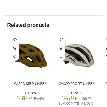
Related products
CASCO KIBO UNISEX
CASCO PROFIT UNISEX
Cascos
Cascos
40,73
€
127,41
€
IVA (incluido)
IVA (incluido)
CASCO KIBO UNISEX
CASCO PROFIT UNISEX
BLANCO MATE (M-L) 56-61