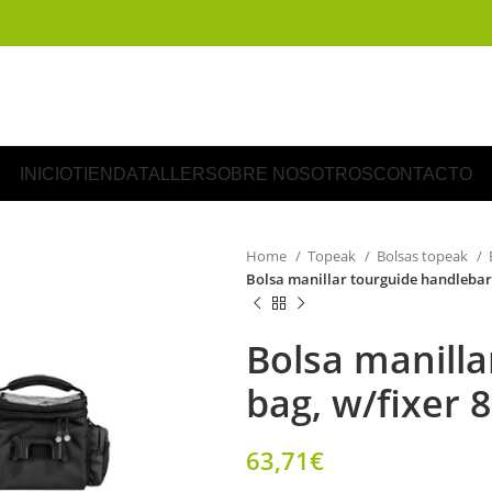
INICIO
TIENDA
TALLER
SOBRE NOSOTROS
CONTACTO
Home
Topeak
Bolsas topeak
Bolsa manillar tourguide handlebar 
Bolsa manilla
bag, w/fixer 8
63,71
€