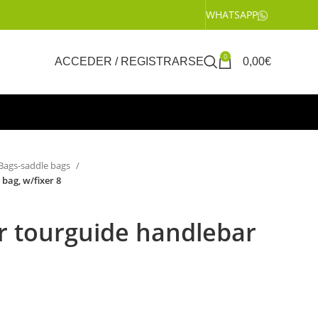
WHATSAPP
0
ACCEDER / REGISTRARSE
0,00
€
Bags-saddle bags
bag, w/fixer 8
r tourguide handlebar