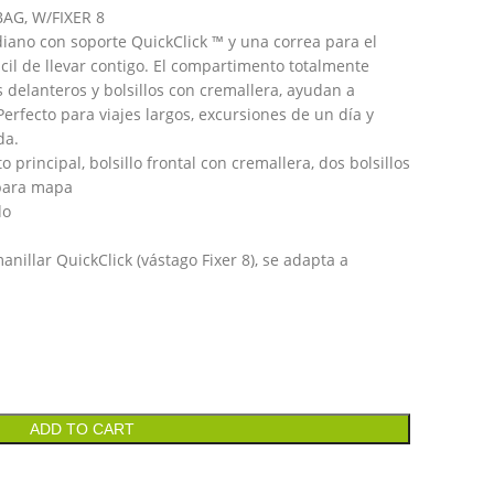
G, W/FIXER 8
ano con soporte QuickClick ™ y una correa para el
l de llevar contigo. El compartimento totalmente
s delanteros y bolsillos con cremallera, ayudan a
rfecto para viajes largos, excursiones de un día y
da.
rincipal, bolsillo frontal con cremallera, dos bolsillos
opara mapa
do
nillar QuickClick (vástago Fixer 8), se adapta a
m
ADD TO CART