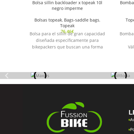
Bolsa sillin backloader x topeak 10l
Bomba 
negro imperme
Bolsas topeak
,
Bags-saddle bags
,
Top
Topeak
76,46
€
Bolsa para el sillín de gran capacidad
Bomba 
diseñada específicamente para
bikepackers que buscan una forma
Vál
aerodinámica de transportar equipo
sin necesidad de un portaequipajes
trasero. El tejido reforzado
Ba
antideslizante/arañazos protege el
est
sillín, mientras que el sistema de
montaje avanzado permite una
C
instalación cómoda y segura en la tija
Pes
y los raíles del sillín. La bolsa de
Me
transporte impermeable de fácil
L
acceso y la válvula para liberar aire
incorporada mantienen la bolsa
A
compacta y completamente seca.
P
Capacidad: 10L