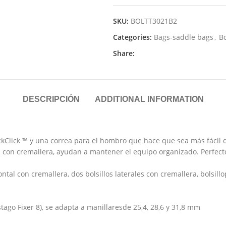
SKU:
BOLTT3021B2
Categories:
Bags-saddle bags
,
B
Share:
DESCRIPCIÓN
ADDITIONAL INFORMATION
Click ™ y una correa para el hombro que hace que sea más fácil d
os con cremallera, ayudan a mantener el equipo organizado. Perfecto
ntal con cremallera, dos bolsillos laterales con cremallera, bolsil
tago Fixer 8), se adapta a manillaresde 25,4, 28,6 y 31,8 mm