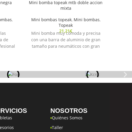
 negra
Mini bomba topeak mtb doble accion
mixta
ombas
,
Mini bombas topeak
,
Mini bombas
,
Topeak
21,21
€
las
Mini bomba muy cómoda y precisa
a de
con una barra de aluminio de gran
fesional
tamaño para neumáticos con gran
, cabeza
volumen de aire.
Gracias al sistema de doble acción se
yuda a
dobla el volumen en cada golpe de
go de la
aire llegando rapidamente a las
presiones deseadas.
 en el
Válido para válvulas Presta, Schrader
& Dunlop.
ateral
Material: Aluminio.
Capacidad: 60 psi/ 4 bar.
RVICIOS
NOSOTROS
Tamaño: 22.3 x 4.6 x 3.4 cm.
ar
Peso segun fabricante: 192 g
ibletas
Quiénes Somos
ho
esorios
Taller
ock con